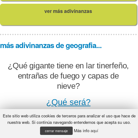
ver más adivinanzas
más adivinanzas de geografia...
¿Qué gigante tiene en lar tinerfeño,
entrañas de fuego y capas de
nieve?
¿Qué será?
Este sitio web utiliza cookies de terceros para analizar el uso que hace de
nuestra web. Si continúa navegando entendemos que acepta su uso.
Más info
aquí
A España la parte en dos y también
cerrar mensaje