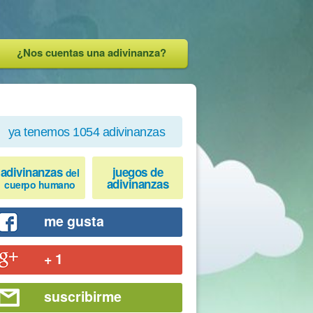
¿Nos cuentas una adivinanza?
ya tenemos 1054 adivinanzas
adivinanzas
juegos de
del
adivinanzas
cuerpo humano
me gusta
+ 1
suscribirme