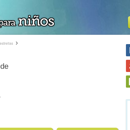
estrellas
nde
.