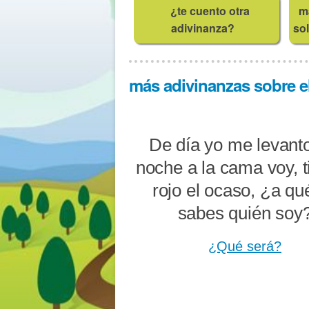
¿te cuento otra
m
adivinanza?
sol
más adivinanzas sobre el s
De día yo me levanto
noche a la cama voy, t
rojo el ocaso, ¿a qu
sabes quién soy
¿Qué será?