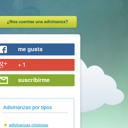
¿Nos cuentas una adivinanza?
me gusta
+ 1
suscribirme
Adivinanzas por tipos
adivinanzas chistosas