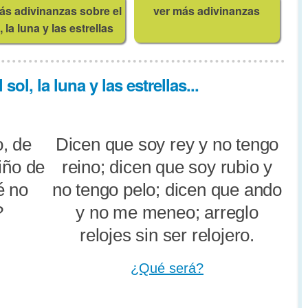
ás adivinanzas sobre el
ver más adivinanzas
, la luna y las estrellas
ol, la luna y las estrellas...
, de
Dicen que soy rey y no tengo
iño de
reino; dicen que soy rubio y
é no
no tengo pelo; dicen que ando
?
y no me meneo; arreglo
relojes sin ser relojero.
¿Qué será?