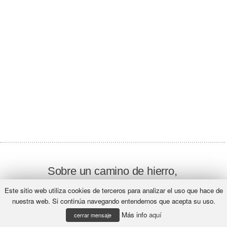
Sobre un camino de hierro,
muchas sorpresas tendrás,
Este sitio web utiliza cookies de terceros para analizar el uso que hace de
subo y bajo bruscamente,
nuestra web. Si continúa navegando entendemos que acepta su uso.
a mucha velocidad.
Más info
aquí
cerrar mensaje