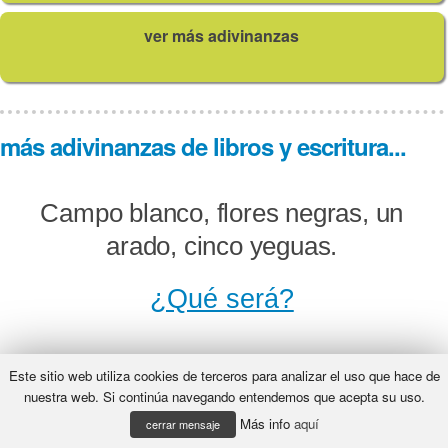
ver más adivinanzas
más adivinanzas de libros y escritura...
Campo blanco, flores negras, un
arado, cinco yeguas.
¿Qué será?
Este sitio web utiliza cookies de terceros para analizar el uso que hace de
Blancos son los campos, las
nuestra web. Si continúa navegando entendemos que acepta su uso.
Más info
aquí
semillas negras, cinco son los
cerrar mensaje