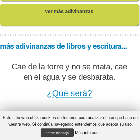
ver más adivinanzas
más adivinanzas de libros y escritura...
Cae de la torre y no se mata, cae
en el agua y se desbarata.
¿Qué será?
Este sitio web utiliza cookies de terceros para analizar el uso que hace de
Jamás aprendí a escribir y soy muy
nuestra web. Si continúa navegando entendemos que acepta su uso.
Más info
aquí
gran escribana y, con invención
cerrar mensaje