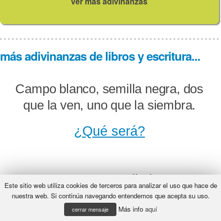
ver más adivinanzas
más adivinanzas de libros y escritura...
Campo blanco, semilla negra, dos
que la ven, uno que la siembra.
¿Qué será?
Como una ametralladora se
Este sitio web utiliza cookies de terceros para analizar el uso que hace de
escucha mi tableteo; pero estoy en
nuestra web. Si continúa navegando entendemos que acepta su uso.
Más info
aquí
la oficina, que mi oficio no es
cerrar mensaje