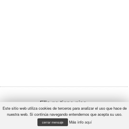
Ella no tiene pies,
Este sitio web utiliza cookies de terceros para analizar el uso que hace de
y si te descuidas,
nuestra web. Si continúa navegando entendemos que acepta su uso.
parece un pez.
Más info
aquí
cerrar mensaje