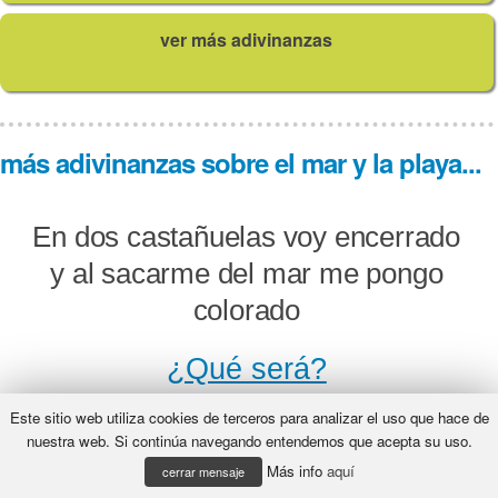
ver más adivinanzas
más adivinanzas sobre el mar y la playa...
En dos castañuelas voy encerrado
y al sacarme del mar me pongo
colorado
¿Qué será?
Este sitio web utiliza cookies de terceros para analizar el uso que hace de
nuestra web. Si continúa navegando entendemos que acepta su uso.
Más info
aquí
Sobre la vaca, la «o», a que no lo
cerrar mensaje