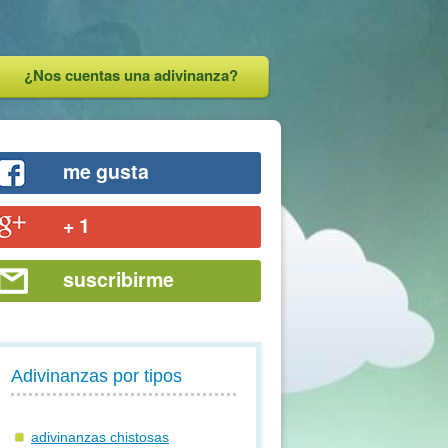
¿Nos cuentas una adivinanza?
me gusta
+ 1
suscribirme
Adivinanzas por tipos
adivinanzas chistosas