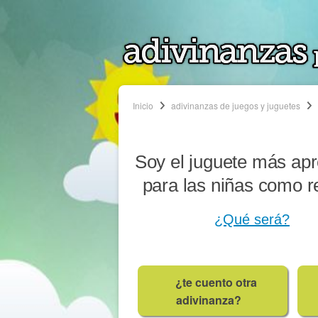
Inicio
adivinanzas de juegos y juguetes
Soy el juguete más ap
para las niñas como r
¿Qué será?
¿te cuento otra
adivinanza?