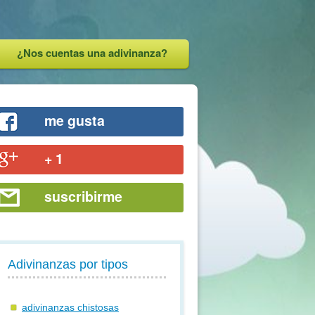
¿Nos cuentas una adivinanza?
me gusta
+ 1
suscribirme
Adivinanzas por tipos
adivinanzas chistosas