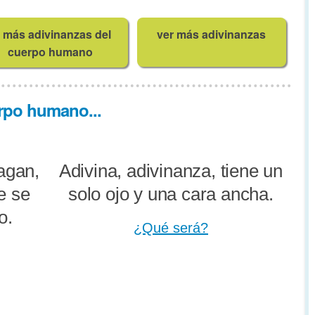
más adivinanzas del
ver más adivinanzas
cuerpo humano
rpo humano...
agan,
Adivina, adivinanza, tiene un
e se
solo ojo y una cara ancha.
o.
¿Qué será?