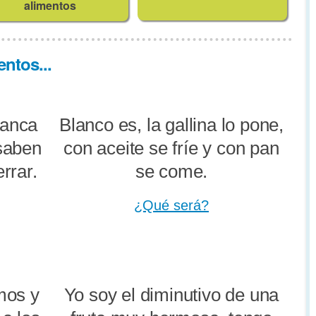
alimentos
ntos...
lanca
Blanco es, la gallina lo pone,
 saben
con aceite se fríe y con pan
errar.
se come.
¿Qué será?
mos y
Yo soy el diminutivo de una