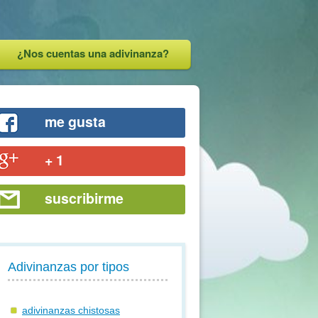
¿Nos cuentas una adivinanza?
me gusta
+ 1
suscribirme
Adivinanzas por tipos
adivinanzas chistosas