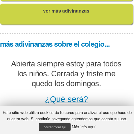
ver más adivinanzas
más adivinanzas sobre el colegio...
Abierta siempre estoy para todos
los niños. Cerrada y triste me
quedo los domingos.
¿Qué será?
Este sitio web utiliza cookies de terceros para analizar el uso que hace de
nuestra web. Si continúa navegando entendemos que acepta su uso.
Más info
aquí
A ti acudo, en ti maduro, trabajo y
cerrar mensaje