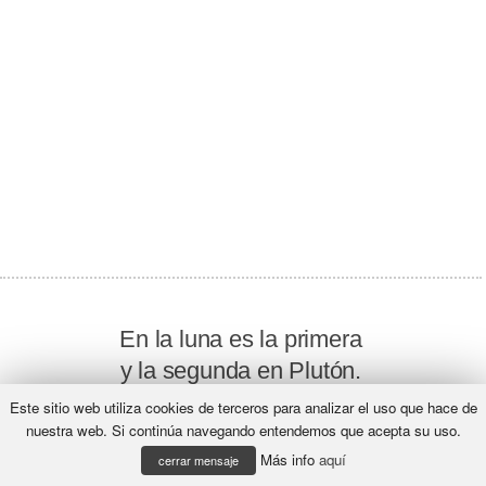
En la luna es la primera
y la segunda en Plutón.
En la Tierra no se encuentra
Este sitio web utiliza cookies de terceros para analizar el uso que hace de
y es la última en el Sol.
nuestra web. Si continúa navegando entendemos que acepta su uso.
Más info
aquí
cerrar mensaje