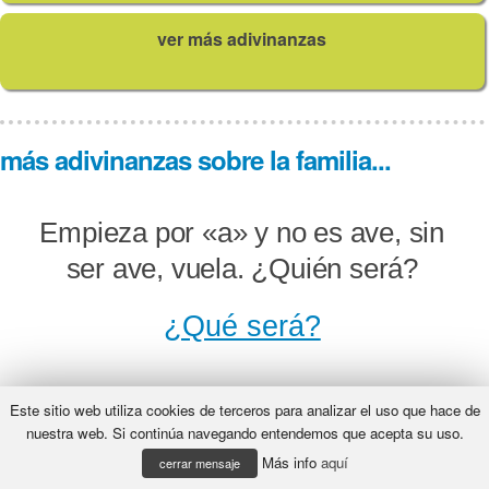
ver más adivinanzas
más adivinanzas sobre la familia...
Empieza por «a» y no es ave, sin
ser ave, vuela. ¿Quién será?
¿Qué será?
Este sitio web utiliza cookies de terceros para analizar el uso que hace de
La hermana de mi tía aunque no es
nuestra web. Si continúa navegando entendemos que acepta su uso.
Más info
aquí
tía mía, ¿sabrías decirme qué es
cerrar mensaje