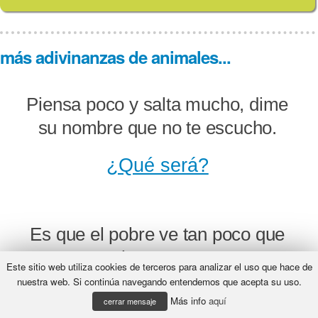
más adivinanzas de animales...
Piensa poco y salta mucho, dime
su nombre que no te escucho.
¿Qué será?
Es que el pobre ve tan poco que
tampoco mira ya, topa que topa
Este sitio web utiliza cookies de terceros para analizar el uso que hace de
que topa, con la topa lo hallarás.
nuestra web. Si continúa navegando entendemos que acepta su uso.
Más info
aquí
cerrar mensaje