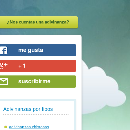
¿Nos cuentas una adivinanza?
me gusta
+ 1
suscribirme
Adivinanzas por tipos
adivinanzas chistosas