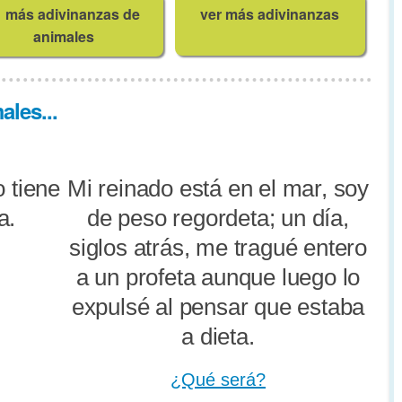
más adivinanzas de
ver más adivinanzas
animales
les...
o tiene
Mi reinado está en el mar, soy
a.
de peso regordeta; un día,
siglos atrás, me tragué entero
a un profeta aunque luego lo
expulsé al pensar que estaba
a dieta.
¿Qué será?