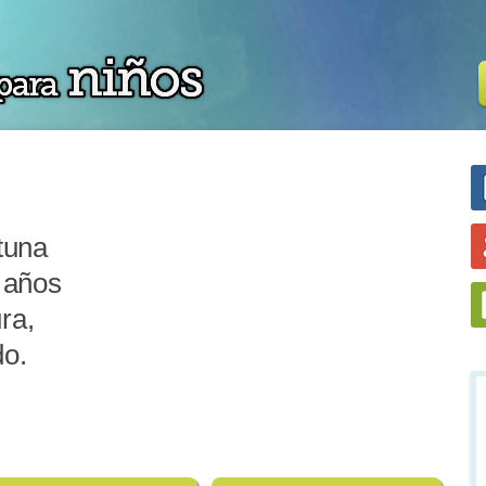
tuna
 años
ra,
do.