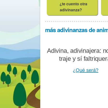
¿te cuento otra
adivinanza?
más adivinanzas de anima
Adivina, adivinajera: n
traje y sí faltriquer
¿Qué será?