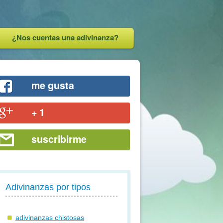
¿Nos cuentas una adivinanza?
me gusta
+ 1
suscribirme
Adivinanzas por tipos
adivinanzas chistosas