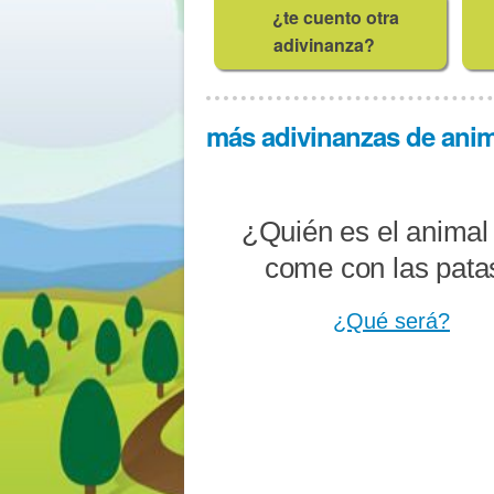
¿te cuento otra
adivinanza?
más adivinanzas de anima
¿Quién es el animal
come con las pata
¿Qué será?