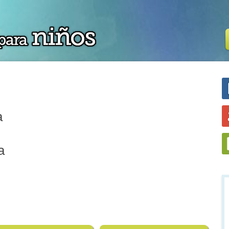
a
a
.