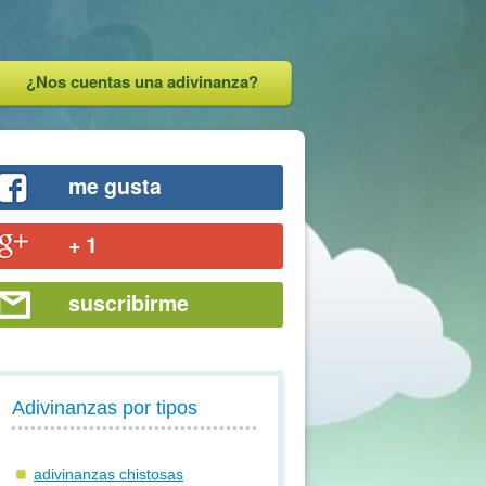
¿Nos cuentas una adivinanza?
me gusta
+ 1
suscribirme
Adivinanzas por tipos
adivinanzas chistosas