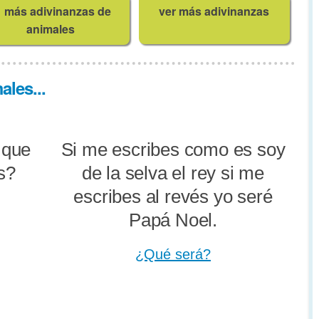
más adivinanzas de
ver más adivinanzas
animales
les...
 que
Si me escribes como es soy
s?
de la selva el rey si me
escribes al revés yo seré
Papá Noel.
¿Qué será?