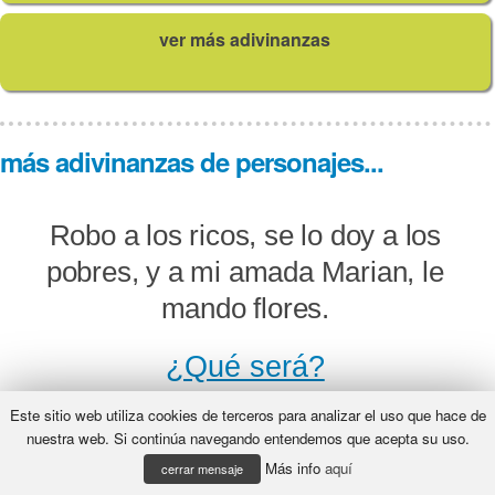
ver más adivinanzas
más adivinanzas de personajes...
Robo a los ricos, se lo doy a los
pobres, y a mi amada Marian, le
mando flores.
¿Qué será?
Este sitio web utiliza cookies de terceros para analizar el uso que hace de
nuestra web. Si continúa navegando entendemos que acepta su uso.
Más info
aquí
Yo fui el primer hombre y, aunque
cerrar mensaje