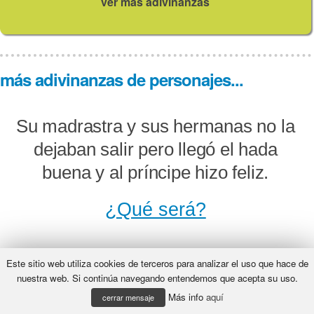
ver más adivinanzas
más adivinanzas de personajes...
Su madrastra y sus hermanas no la
dejaban salir pero llegó el hada
buena y al príncipe hizo feliz.
¿Qué será?
Este sitio web utiliza cookies de terceros para analizar el uso que hace de
Roe, roe en la despensa; roe, roe,
nuestra web. Si continúa navegando entendemos que acepta su uso.
Más info
aquí
roe el pan, y si tú pierdes un diente
cerrar mensaje