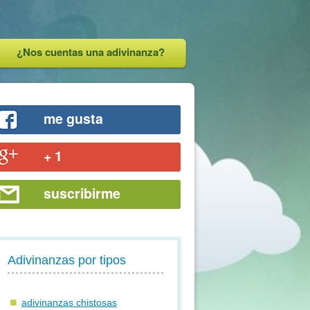
¿Nos cuentas una adivinanza?
me gusta
+ 1
suscribirme
Adivinanzas por tipos
adivinanzas chistosas