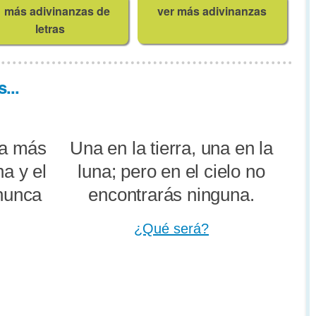
más adivinanzas de
ver más adivinanzas
letras
...
 la más
Una en la tierra, una en la
na y el
luna; pero en el cielo no
 nunca
encontrarás ninguna.
¿Qué será?