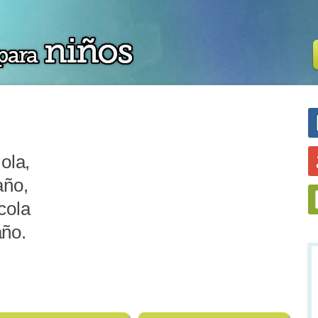
ola,
año,
cola
año.