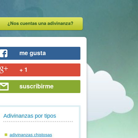
¿Nos cuentas una adivinanza?
me gusta
+ 1
suscribirme
Adivinanzas por tipos
adivinanzas chistosas