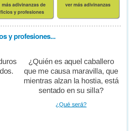
más adivinanzas de
ver más adivinanzas
ficios y profesiones
os y profesiones...
duros
¿Quién es aquel caballero
udos.
que me causa maravilla, que
mientras alzan la hostia, está
sentado en su silla?
¿Qué será?