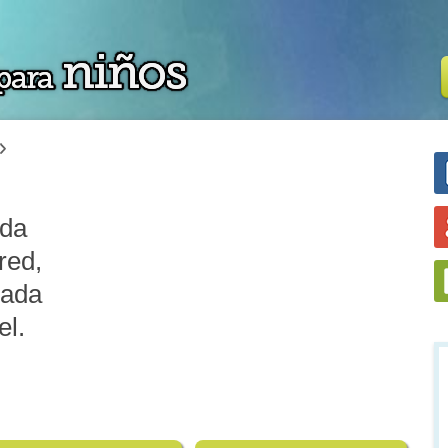
ada
red,
mada
el.