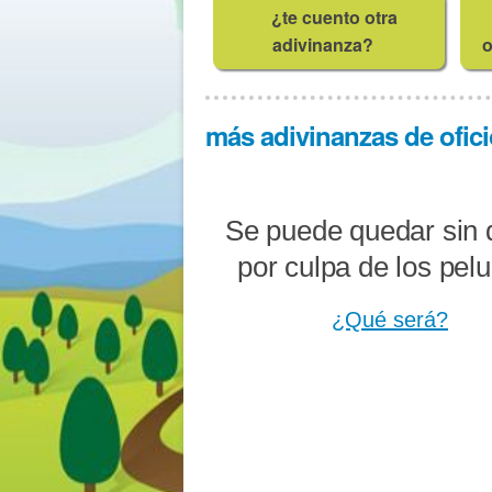
¿te cuento otra
adivinanza?
o
más adivinanzas de ofici
Se puede quedar sin 
por culpa de los pel
¿Qué será?