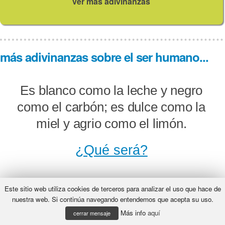
ver más adivinanzas
más adivinanzas sobre el ser humano...
Es blanco como la leche y negro
como el carbón; es dulce como la
miel y agrio como el limón.
¿Qué será?
Este sitio web utiliza cookies de terceros para analizar el uso que hace de
¿Sabes qué cosa será, que cuando
nuestra web. Si continúa navegando entendemos que acepta su uso.
Más info
aquí
hablas lo rompes y cuando callas
cerrar mensaje