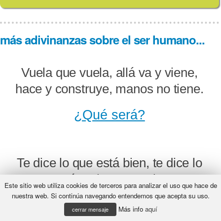
más adivinanzas sobre el ser humano...
Vuela que vuela, allá va y viene,
hace y construye, manos no tiene.
¿Qué será?
Te dice lo que está bien, te dice lo
que está mal y no es ninguna
Este sitio web utiliza cookies de terceros para analizar el uso que hace de
persona, ¿de quién se puede
nuestra web. Si continúa navegando entendemos que acepta su uso.
Más info
aquí
tratar?
cerrar mensaje