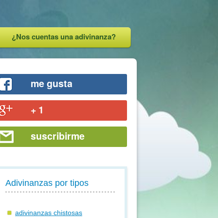
¿Nos cuentas una adivinanza?
me gusta
+ 1
suscribirme
Adivinanzas por tipos
adivinanzas chistosas