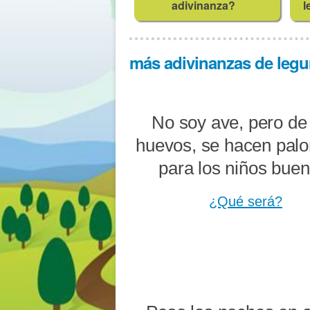
adivinanza?
l
más adivinanzas de legum
No soy ave, pero de
huevos, se hacen palo
para los niños buen
¿Qué será?