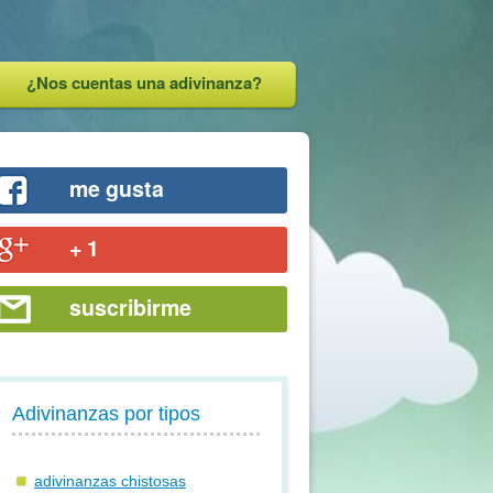
¿Nos cuentas una adivinanza?
me gusta
+ 1
suscribirme
Adivinanzas por tipos
adivinanzas chistosas