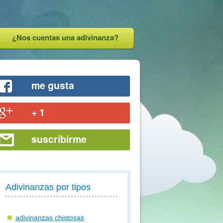
¿Nos cuentas una adivinanza?
me gusta
+ 1
suscribirme
Adivinanzas por tipos
adivinanzas chistosas