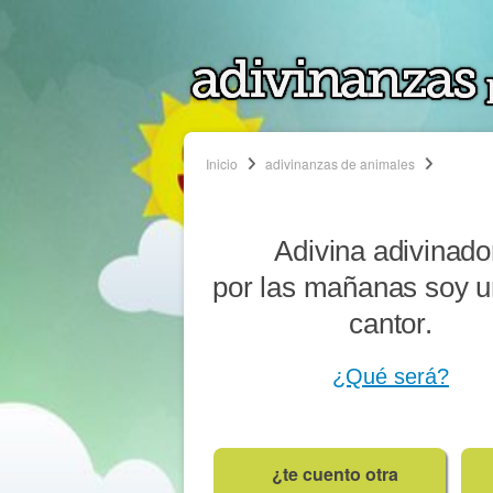
Inicio
adivinanzas de animales
Adivina adivinado
por las mañanas soy u
cantor.
¿Qué será?
¿te cuento otra