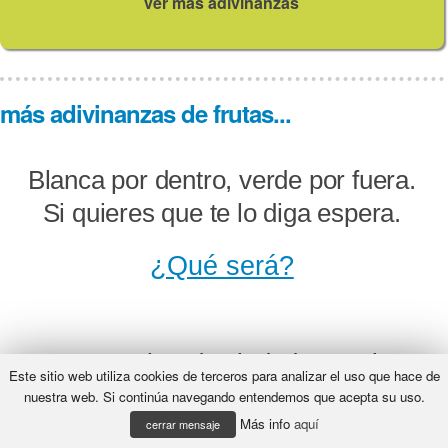
ver más adivinanzas
más adivinanzas de frutas...
Blanca por dentro, verde por fuera.
Si quieres que te lo diga espera.
¿Qué será?
Tengo nombre de ciudad, con cierta
Este sitio web utiliza cookies de terceros para analizar el uso que hace de
fruta concuerdo y muerdo en la
nuestra web. Si continúa navegando entendemos que acepta su uso.
Más info
aquí
realidad. ¿Qué soy?
cerrar mensaje