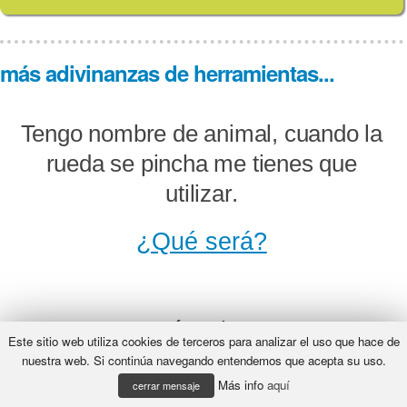
más adivinanzas de herramientas...
Tengo nombre de animal, cuando la
rueda se pincha me tienes que
utilizar.
¿Qué será?
Yo tengo un ángulo recto y tres
Este sitio web utiliza cookies de terceros para analizar el uso que hace de
lados que me abarcan. Aunque no
nuestra web. Si continúa navegando entendemos que acepta su uso.
Más info
aquí
quieras creerlo, mi nombre
cerrar mensaje