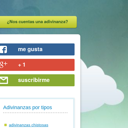
¿Nos cuentas una adivinanza?
me gusta
+ 1
suscribirme
Adivinanzas por tipos
adivinanzas chistosas