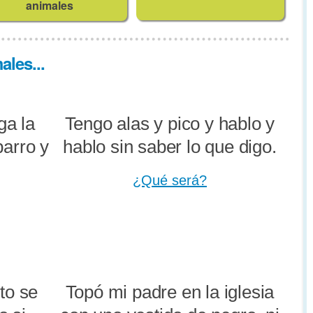
animales
les...
ga la
Tengo alas y pico y hablo y
barro y
hablo sin saber lo que digo.
.
¿Qué será?
ito se
Topó mi padre en la iglesia