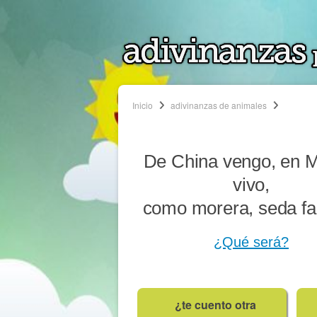
Inicio
adivinanzas de animales
De China vengo, en M
vivo,
como morera, seda fa
¿Qué será?
¿te cuento otra