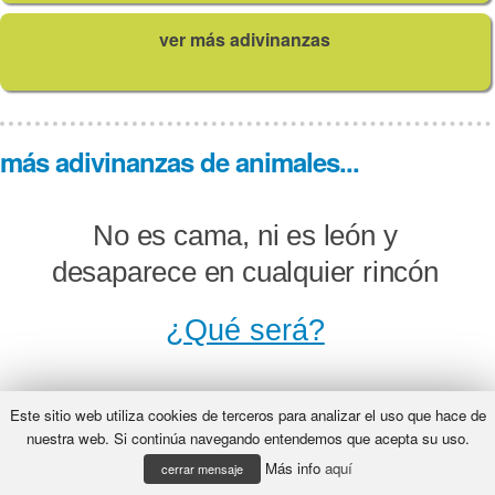
ver más adivinanzas
más adivinanzas de animales...
No es cama, ni es león y
desaparece en cualquier rincón
¿Qué será?
Este sitio web utiliza cookies de terceros para analizar el uso que hace de
En un monte muy espeso anda un
nuestra web. Si continúa navegando entendemos que acepta su uso.
Más info
aquí
animal sin hueso.
cerrar mensaje