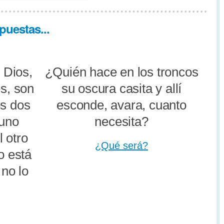
puestas...
 Dios,
¿Quién hace en los troncos
es, son
su oscura casita y allí
os dos
esconde, avara, cuanto
 uno
necesita?
 otro
¿Qué será?
ro está
 no lo