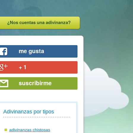
¿Nos cuentas una adivinanza?
me gusta
+ 1
suscribirme
Adivinanzas por tipos
adivinanzas chistosas