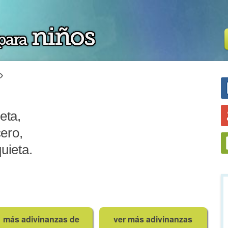
eta,
ero,
quieta.
más adivinanzas de
ver más adivinanzas