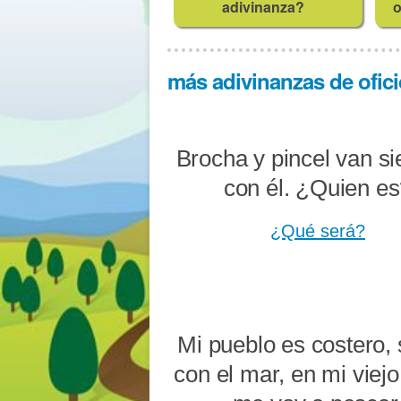
adivinanza?
o
más adivinanzas de ofici
Brocha y pincel van s
con él. ¿Quien e
¿Qué será?
Mi pueblo es costero,
con el mar, en mi viej