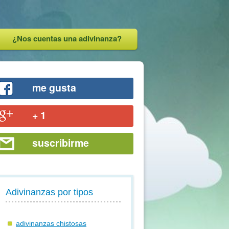
¿Nos cuentas una adivinanza?
me gusta
+ 1
suscribirme
Adivinanzas por tipos
adivinanzas chistosas