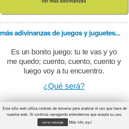
ver más adivinanzas
más adivinanzas de juegos y juguetes...
Es un bonito juego: tu te vas y yo
me quedo; cuento, cuento, cuento y
luego voy a tu encuentro.
¿Qué será?
Este sitio web utiliza cookies de terceros para analizar el uso que hace de
Me componen cuatro palos
nuestra web. Si continúa navegando entendemos que acepta su uso.
Más info
aquí
impresos en cartulina. Tengo reyes
cerrar mensaje