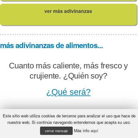
ver más adivinanzas
más adivinanzas de alimentos...
Cuanto más caliente, más fresco y
crujiente. ¿Quién soy?
¿Qué será?
Este sitio web utiliza cookies de terceros para analizar el uso que hace de
Te digo y te repito que si no lo
nuestra web. Si continúa navegando entendemos que acepta su uso.
Más info
aquí
adivinas no vales un pito.
cerrar mensaje