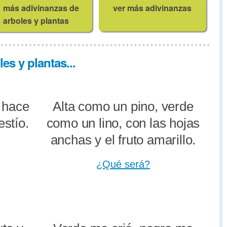
más adivinanzas de
ver más adivinanzas
arboles y plantas
es y plantas...
 hace
Alta como un pino, verde
estío.
como un lino, con las hojas
anchas y el fruto amarillo.
¿Qué será?