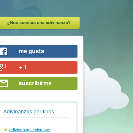
¿Nos cuentas una adivinanza?
me gusta
+ 1
suscribirme
Adivinanzas por tipos
adivinanzas chistosas