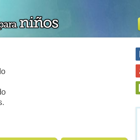
do
do
s.