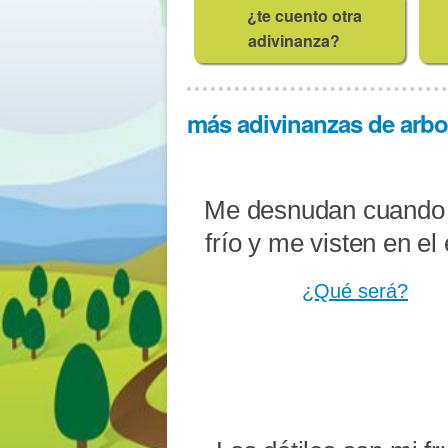
¿te cuento otra
adivinanza?
más adivinanzas de arbol
Me desnudan cuando
frío y me visten en el 
¿Qué será?