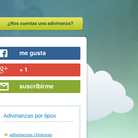
¿Nos cuentas una adivinanza?
me gusta
+ 1
suscribirme
Adivinanzas por tipos
adivinanzas chistosas