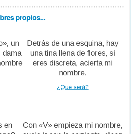
res propios...
o», un
Detrás de una esquina, hay
u dama
una tina llena de flores, si
 nombre
eres discreta, acierta mi
nombre.
¿Qué será?
s en
Con «V» empieza mi nombre,