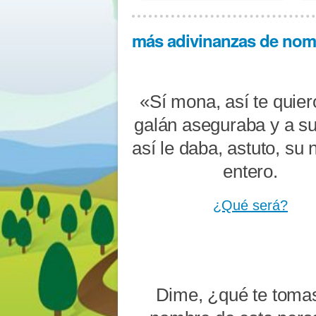
más adivinanzas de nomb
«Sí mona, así te quier
galán aseguraba y a s
así le daba, astuto, su
entero.
¿Qué será?
Dime, ¿qué te toma