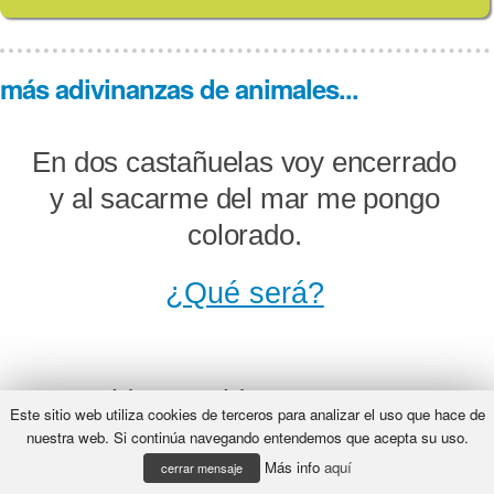
más adivinanzas de animales...
En dos castañuelas voy encerrado
y al sacarme del mar me pongo
colorado.
¿Qué será?
De celda en celda voy pero presa
Este sitio web utiliza cookies de terceros para analizar el uso que hace de
no estoy.
nuestra web. Si continúa navegando entendemos que acepta su uso.
Más info
aquí
cerrar mensaje