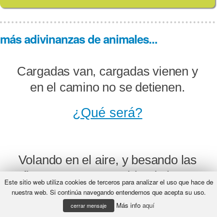
más adivinanzas de animales...
Cargadas van, cargadas vienen y
en el camino no se detienen.
¿Qué será?
Volando en el aire, y besando las
flores, se pasa su vida, de luz y
Este sitio web utiliza cookies de terceros para analizar el uso que hace de
colores.
nuestra web. Si continúa navegando entendemos que acepta su uso.
Más info
aquí
cerrar mensaje