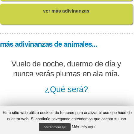
ver más adivinanzas
más adivinanzas de animales...
Vuelo de noche, duermo de día y
nunca verás plumas en ala mía.
¿Qué será?
Este sitio web utiliza cookies de terceros para analizar el uso que hace de
Donde nadie sube, trepo, donde
nuestra web. Si continúa navegando entendemos que acepta su uso.
Más info
aquí
nadie anda, trisco, muy poco estoy
cerrar mensaje