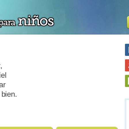
,
iel
ar
 bien.