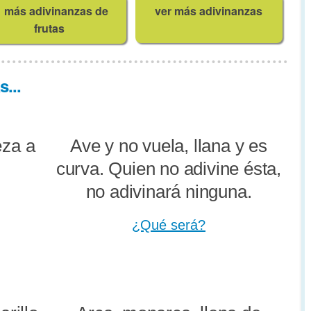
más adivinanzas de
ver más adivinanzas
frutas
...
eza a
Ave y no vuela, llana y es
curva. Quien no adivine ésta,
no adivinará ninguna.
¿Qué será?