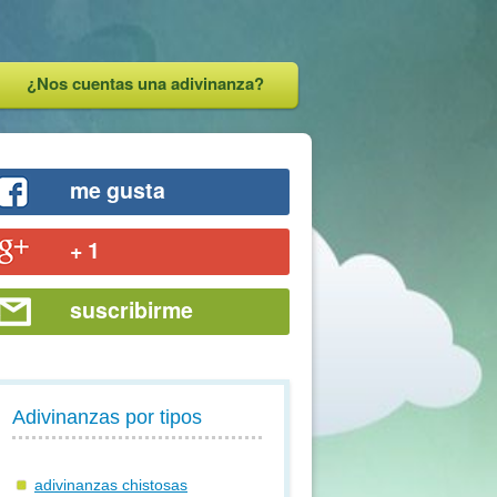
¿Nos cuentas una adivinanza?
me gusta
+ 1
suscribirme
Adivinanzas por tipos
adivinanzas chistosas