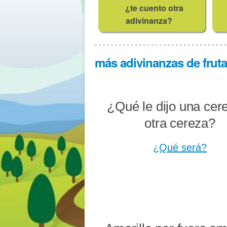
¿te cuento otra
adivinanza?
más adivinanzas de frutas
¿Qué le dijo una cer
otra cereza?
¿Qué será?