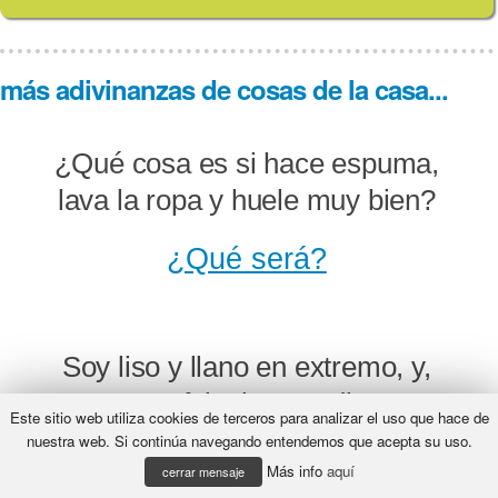
más adivinanzas de cosas de la casa...
¿Qué cosa es si hace espuma,
lava la ropa y huele muy bien?
¿Qué será?
Soy liso y llano en extremo, y,
aunque me falta la voz, digo en su
Este sitio web utiliza cookies de terceros para analizar el uso que hace de
cara a cualquiera la más leve
nuestra web. Si continúa navegando entendemos que acepta su uso.
Más info
aquí
imperfección; contesto al que me
cerrar mensaje