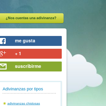
¿Nos cuentas una adivinanza?
me gusta
+ 1
suscribirme
Adivinanzas por tipos
adivinanzas chistosas