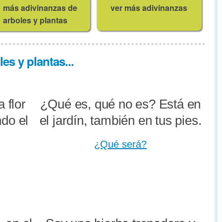
más adivinanzas de
ver más adivinanzas
arboles y plantas
es y plantas...
 flor
¿Qué es, qué no es? Está en
ndo el
el jardín, también en tus pies.
¿Qué será?