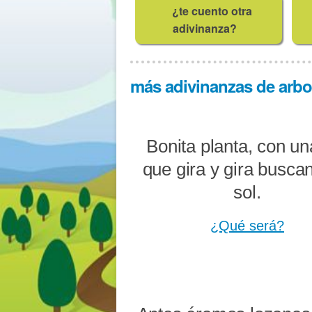
¿te cuento otra
adivinanza?
más adivinanzas de arbol
Bonita planta, con una
que gira y gira busca
sol.
¿Qué será?