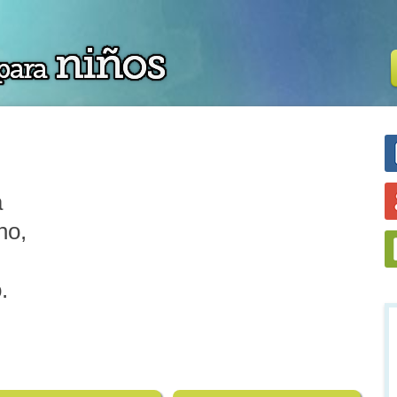
a
no,
.