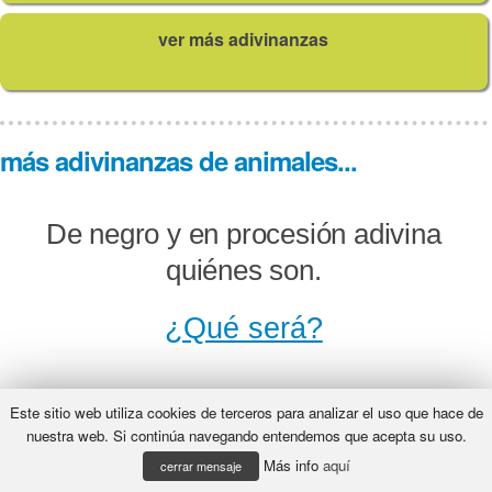
ver más adivinanzas
más adivinanzas de animales...
De negro y en procesión adivina
quiénes son.
¿Qué será?
Este sitio web utiliza cookies de terceros para analizar el uso que hace de
Topó mi padre en la iglesia con uno
nuestra web. Si continúa navegando entendemos que acepta su uso.
Más info
aquí
vestido de negro, ni era fraile, ni
cerrar mensaje