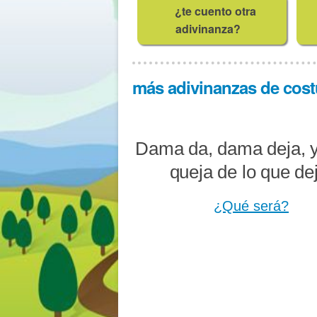
¿te cuento otra
adivinanza?
más adivinanzas de costu
Dama da, dama deja, y
queja de lo que de
¿Qué será?