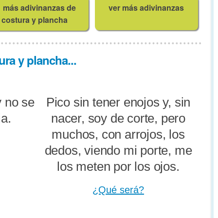
más adivinanzas de
ver más adivinanzas
costura y plancha
ra y plancha...
 no se
Pico sin tener enojos y, sin
ja.
nacer, soy de corte, pero
muchos, con arrojos, los
dedos, viendo mi porte, me
los meten por los ojos.
¿Qué será?