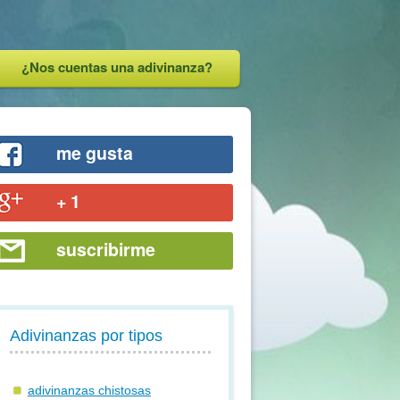
¿Nos cuentas una adivinanza?
me gusta
+ 1
suscribirme
Adivinanzas por tipos
adivinanzas chistosas