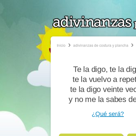
Inicio
adivinanzas de costura y plancha
Te la digo, te la di
te la vuelvo a repet
te la digo veinte ve
y no me la sabes de
¿Qué será?