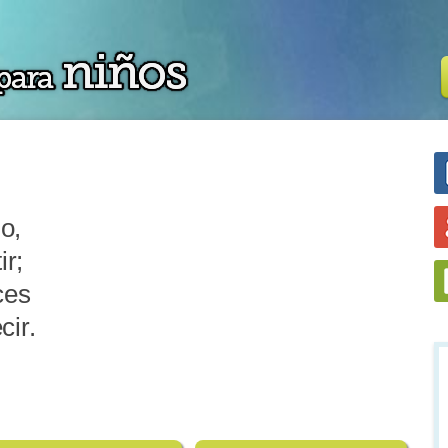
go,
ir;
ces
cir.