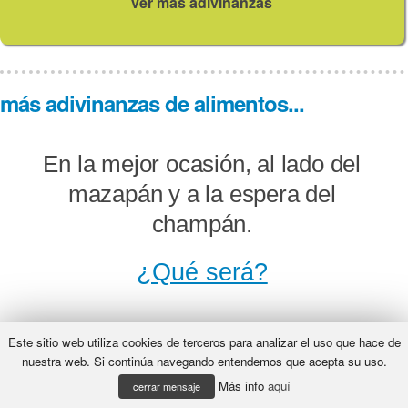
ver más adivinanzas
más adivinanzas de alimentos...
En la mejor ocasión, al lado del
mazapán y a la espera del
champán.
¿Qué será?
Este sitio web utiliza cookies de terceros para analizar el uso que hace de
Una cajita chiquita, blanca como la
nuestra web. Si continúa navegando entendemos que acepta su uso.
Más info
aquí
cal: todos la saben abrir, nadie la
cerrar mensaje