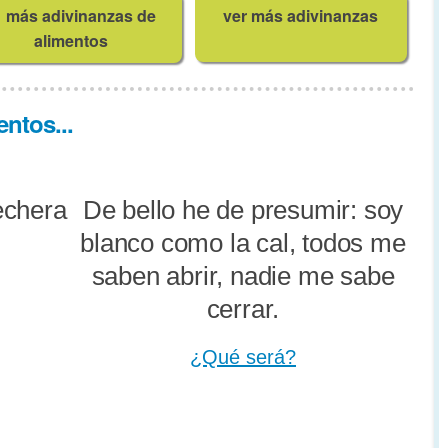
más adivinanzas de
ver más adivinanzas
alimentos
ntos...
echera
De bello he de presumir: soy
blanco como la cal, todos me
saben abrir, nadie me sabe
cerrar.
¿Qué será?