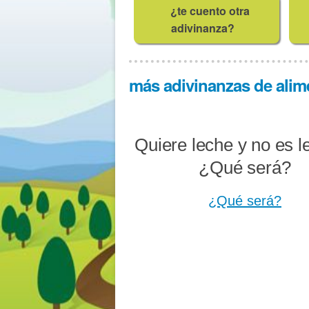
¿te cuento otra
adivinanza?
más adivinanzas de alime
Quiere leche y no es l
¿Qué será?
¿Qué será?