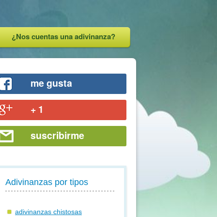
¿Nos cuentas una adivinanza?
me gusta
+ 1
suscribirme
Adivinanzas por tipos
adivinanzas chistosas