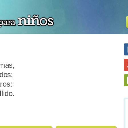
amas,
dos;
ros:
lido.