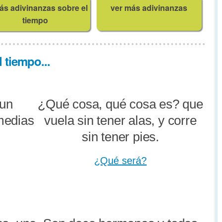
ás adivinanzas sobre el
ver más adivinanzas
tiempo
 tiempo...
 un
¿Qué cosa, qué cosa es? que
medias
vuela sin tener alas, y corre
sin tener pies.
¿Qué será?