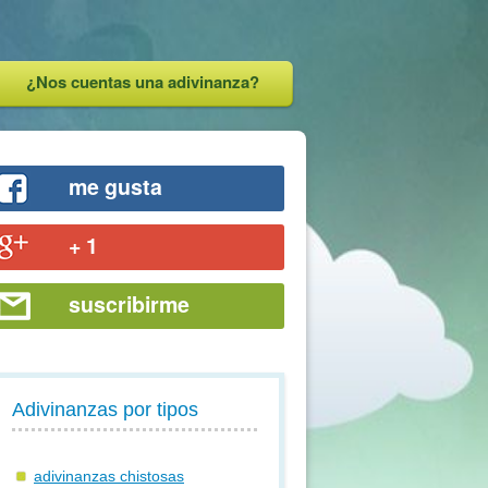
¿Nos cuentas una adivinanza?
me gusta
+ 1
suscribirme
Adivinanzas por tipos
adivinanzas chistosas