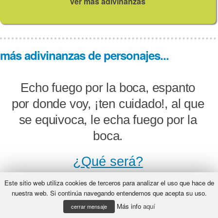
ver más adivinanzas
más adivinanzas de personajes...
Echo fuego por la boca, espanto
por donde voy, ¡ten cuidado!, al que
se equivoca, le echa fuego por la
boca.
¿Qué será?
Este sitio web utiliza cookies de terceros para analizar el uso que hace de
nuestra web. Si continúa navegando entendemos que acepta su uso.
Más info
aquí
No soy ave ni pez, ni soy una cosa
cerrar mensaje